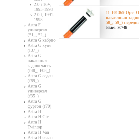
2.0 i 16V,
1995-1998
11-101369 Opel О
2.0 i, 1991-
наклонная задняя
1998
58_, 59_) передн
Astra F
bilstein-30746
универсал
(51_, 52_)
Astra G кабрио
Astra G купе
(f07_)
Astra G
наклонная
задняя часть
(f48_, F08_)
Astra G седан
(f69_)
Astra G
универсал
(f35_)
Astra G
фургон (f70)
Astra H
Astra H Gtc
Astra H
Twintop
Astra H Van
Astra H седан