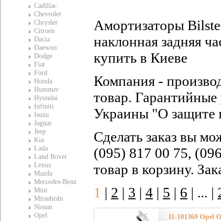
Cadillac
Chevrolet
Амортизаторы Bilste
Chrysler
Citroen
наклонная задняя час
Dacia
Daewoo
купить в Киеве
Dodge
Fiat
Ford
Компания - произво
Honda
Hummer
товар. Гарантийные 
Hyundai
Infiniti
Украины "О защите 
Isuzu
Jaguar
Jeep
Сделать заказ вы мо
Kia
Lada
(095) 817 00 75, (09
Land Rover
Lexus
товар в корзину. За
Mazda
Mercedes-Benz
1
|
2
|
3
|
4
|
5
|
6
|
... |
Mini
Mitsubishi
Nissan
Opel
11-101369 Opel О