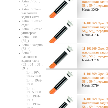
Astra F (56_,
наклонная задняя
57_)
58_, 59_) передн
Astra F Classic
bilstein-30699
наклонная
задняя часть
Astra F Classic
11-101369 Opel О
седан
наклонная задняя
Astra F Classic
58_, 59_) передн
универсал
bilstein-30706
Astra F Van
(55_)
Astra F кабрио
11-101369 Opel О
(53_b)
наклонная задняя
Astra F
58_, 59_) передн
наклонная
bilstein-30709
задняя часть
(53_, 54_, 58_,
59_)
1.4 i 16V,
11-101369 Opel О
1996-1998
наклонная задняя
1.4 i, 1992-
58_, 59_) передн
1998
bilstein-30716
1.4 Si,
1992-1998
1.4, 1991-
11-101369 Opel О
1993
наклонная задняя
1.4, 1992-
58_, 59_) передн