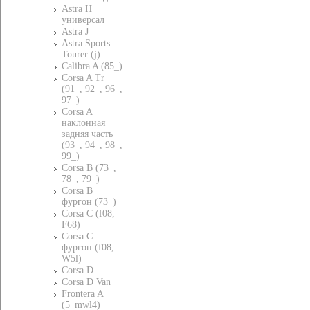
Astra H
универсал
Astra J
Astra Sports
Tourer (j)
Calibra A (85_)
Corsa A Tr
(91_, 92_, 96_,
97_)
Corsa A
наклонная
задняя часть
(93_, 94_, 98_,
99_)
Corsa B (73_,
78_, 79_)
Corsa B
фургон (73_)
Corsa C (f08,
F68)
Corsa C
фургон (f08,
W5l)
Corsa D
Corsa D Van
Frontera A
(5_mwl4)