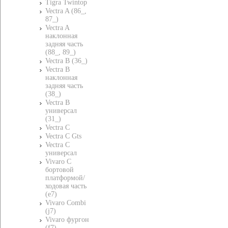
Tigra Twintop
Vectra A (86_,
87_)
Vectra A
наклонная
задняя часть
(88_, 89_)
Vectra B (36_)
Vectra B
наклонная
задняя часть
(38_)
Vectra B
универсал
(31_)
Vectra C
Vectra C Gts
Vectra C
универсал
Vivaro C
бортовой
платформой/
ходовая часть
(e7)
Vivaro Combi
(j7)
Vivaro фургон
(f7)