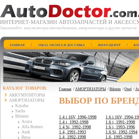
ИНТЕРНЕТ-МАГАЗИН АВТОЗАПЧАСТЕЙ И АКСЕСС
Заказывайте: аккумуляторы автомобильные, амортизаторы и другие запчасти
/
/
/
ГЛАВНАЯ
ЗАКАЗ, ОПЛАТА И ДОСТАВКА
ИНФО-ЦЕНТР
КО
КАТАЛОГ ТОВАРОВ:
Главная
/
АМОРТИЗАТОРЫ
/
Bilstein
/
Opel
/
As
АККУМУЛЯТОРЫ
ВЫБОР ПО БРЕН
АМОРТИЗАТОРЫ
Kayaba
Sachs
Bilstein
1.4 i 16V, 1996-1998
1.6 i 16V, 1994-1
Acura
1.4 i, 1992-1998
1.6 i, 1991-1998
Alfa Romeo
1.4 Si, 1992-1998
1.6 i, 1993-1996
Audi
1.4, 1991-1993
1.6 Si, 1992-1994
1.4, 1992-1998
1.6, 1995-1998
Bmw