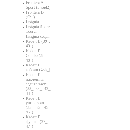
Frontera A
Sport (5_sud2)
Frontera B
(6b_)
Insignia
Insignia Sports
Tourer
Insignia седан
Kadett E (39_,
49_)
Kadett E
Combo (38_,
48_)
Kadett E
кабрио (43b_)
Kadett E
наклонная
задняя часть
(33_, 34_, 43_,
44_)
Kadett E
универсал
(35_, 36_, 45_,
46_)
Kadett E
фургон (37_,
47_)