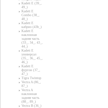
Kadett E (39_,
49_)
Kadett E
Combo (38_,
48_)
Kadett E
кабрио (43b_)
Kadett E
наклонная
задняя часть
(33_, 34_, 43_,
44_)
Kadett E
универсал
(35_, 36_, 45_,
46_)
Kadett E
фургон (37_,
47_)
Tigra Twintop
Vectra A (86_,
87_)
Vectra A
наклонная
задняя часть
(88_, 89_)
Vectra B (36_)