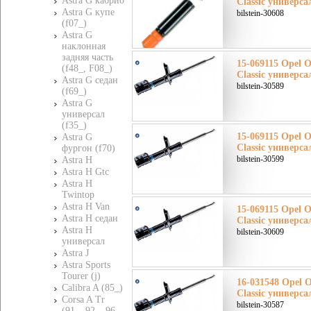
Astra G кабрио
Classic универс
Astra G купе
bilstein-30608
(f07_)
Astra G
наклонная
задняя часть
15-069115 Opel О
(f48_, F08_)
Classic универса
Astra G седан
bilstein-30589
(f69_)
Astra G
универсал
(f35_)
15-069115 Opel О
Astra G
Classic универса
фургон (f70)
bilstein-30599
Astra H
Astra H Gtc
Astra H
Twintop
Astra H Van
15-069115 Opel О
Astra H седан
Classic универса
Astra H
bilstein-30609
универсал
Astra J
Astra Sports
Tourer (j)
16-031548 Opel О
Calibra A (85_)
Classic универс
Corsa A Tr
bilstein-30587
(91_, 92_, 96_,