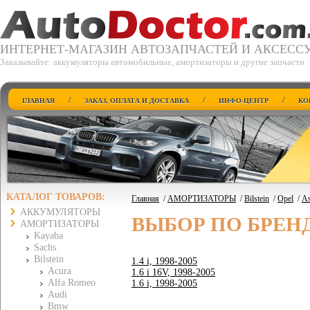
ИНТЕРНЕТ-МАГАЗИН АВТОЗАПЧАСТЕЙ И АКСЕСС
Заказывайте: аккумуляторы автомобильные, амортизаторы и другие запчасти
/
/
/
ГЛАВНАЯ
ЗАКАЗ, ОПЛАТА И ДОСТАВКА
ИНФО-ЦЕНТР
КО
КАТАЛОГ ТОВАРОВ:
Главная
/
АМОРТИЗАТОРЫ
/
Bilstein
/
Opel
/
As
АККУМУЛЯТОРЫ
ВЫБОР ПО БРЕН
АМОРТИЗАТОРЫ
Kayaba
Sachs
Bilstein
1.4 i, 1998-2005
Acura
1.6 i 16V, 1998-2005
Alfa Romeo
1.6 i, 1998-2005
Audi
Bmw