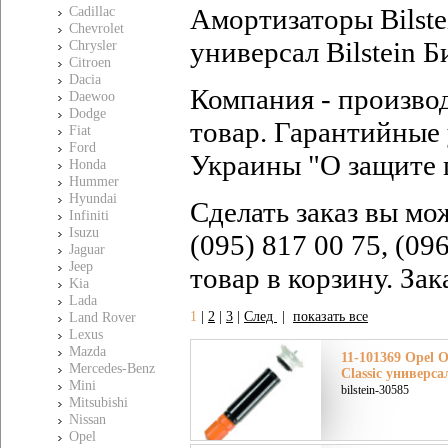
Амортизаторы Bilste
Cadillac
Chevrolet
универсал Bilstein 
Chrysler
Citroen
Dacia
Компания - произво
Daewoo
Dodge
товар. Гарантийные 
Fiat
Ford
Украины "О защите 
Honda
Hummer
Hyundai
Сделать заказ вы мо
Infiniti
Isuzu
(095) 817 00 75, (09
Jaguar
Jeep
товар в корзину. За
Kia
Lada
1
|
2
|
3
|
След
|
показать все
Land Rover
Lexus
Mazda
11-101369 Opel О
Mercedes-Benz
Classic универс
Mini
bilstein-30585
Mitsubishi
Nissan
Opel