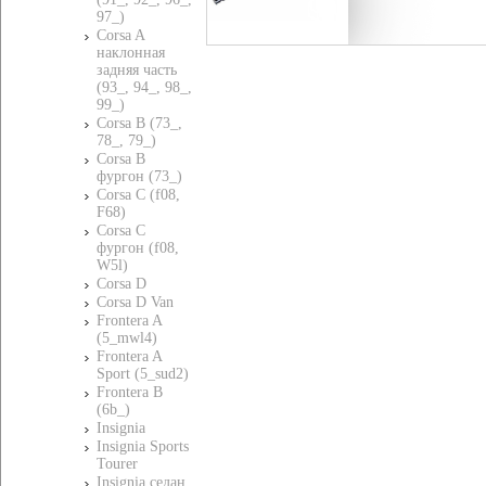
97_)
Corsa A
наклонная
задняя часть
(93_, 94_, 98_,
99_)
Corsa B (73_,
78_, 79_)
Corsa B
фургон (73_)
Corsa C (f08,
F68)
Corsa C
фургон (f08,
W5l)
Corsa D
Corsa D Van
Frontera A
(5_mwl4)
Frontera A
Sport (5_sud2)
Frontera B
(6b_)
Insignia
Insignia Sports
Tourer
Insignia седан