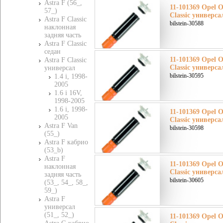
Astra F (56_,
11-101369 Opel О
57_)
Classic универс
Astra F Classic
bilstein-30588
наклонная
задняя часть
Astra F Classic
седан
11-101369 Opel О
Astra F Classic
Classic универс
универсал
bilstein-30595
1.4 i, 1998-
2005
1.6 i 16V,
1998-2005
1.6 i, 1998-
11-101369 Opel О
2005
Classic универс
Astra F Van
bilstein-30598
(55_)
Astra F кабрио
(53_b)
Astra F
11-101369 Opel О
наклонная
Classic универс
задняя часть
bilstein-30605
(53_, 54_, 58_,
59_)
Astra F
универсал
(51_, 52_)
11-101369 Opel О