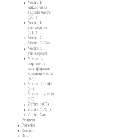
Vectra B
наклонная
задняя часть
(38_)
Vectra B
универсал
(31_)
Vectra C
Vectra C Gts
Vectra C
универсал
Vivaro C
бортовой
платформой/
ходовая часть
(e7)
Vivaro Combi
(j7)
Vivaro фургон
(f7)
Zafira (a05)
Zafira (f75_)
Zafira Van
Peugeot
Porsche
Renault
Rover