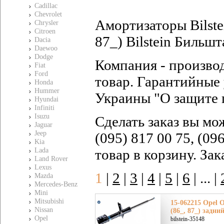
Cadillac
Chevrolet
Амортизаторы Bilste
Chrysler
Citroen
87_) Bilstein Бильшт
Dacia
Daewoo
Dodge
Компания - произво
Fiat
Ford
товар. Гарантийные 
Honda
Hummer
Украины "О защите 
Hyundai
Infiniti
Isuzu
Сделать заказ вы мо
Jaguar
Jeep
(095) 817 00 75, (09
Kia
Lada
товар в корзину. За
Land Rover
Lexus
1
|
2
|
3
|
4
|
5
|
6
|
... |
Mazda
Mercedes-Benz
Mini
Mitsubishi
15-062215 Opel О
Nissan
(86_, 87_) задни
Opel
bilstein-35148