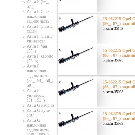
Astra F (56_,
57_)
Astra F Classic
наклонная
15-062215 Opel О
задняя часть
(86_, 87_) задни
Astra F Classic
bilstein-35103
седан
Astra F Classic
универсал
Astra F Van
15-062215 Opel О
(55_)
(86_, 87_) задни
Astra F кабрио
bilstein-35093
(53_b)
Astra F
наклонная
задняя часть
(53_, 54_, 58_,
15-062215 Opel О
59_)
(86_, 87_) задни
Astra F
bilstein-35083
универсал
(51_, 52_)
Astra G кабрио
Astra G купе
15-062215 Opel О
(f07_)
(86_, 87_) задни
Astra G
bilstein-35073
наклонная
задняя часть
(f48_, F08_)