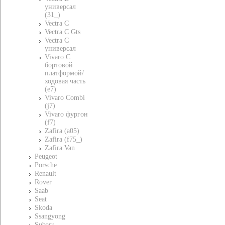
универсал
(31_)
Vectra C
Vectra C Gts
Vectra C
универсал
Vivaro C
бортовой
платформой/
ходовая часть
(e7)
Vivaro Combi
(j7)
Vivaro фургон
(f7)
Zafira (a05)
Zafira (f75_)
Zafira Van
Peugeot
Porsche
Renault
Rover
Saab
Seat
Skoda
Ssangyong
Subaru