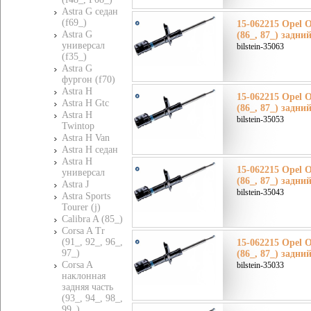
Astra G седан
(f69_)
15-062215 Opel О
Astra G
(86_, 87_) задни
универсал
bilstein-35063
(f35_)
Astra G
фургон (f70)
Astra H
15-062215 Opel О
Astra H Gtc
(86_, 87_) задни
Astra H
bilstein-35053
Twintop
Astra H Van
Astra H седан
Astra H
15-062215 Opel О
универсал
(86_, 87_) задни
Astra J
bilstein-35043
Astra Sports
Tourer (j)
Calibra A (85_)
Corsa A Tr
(91_, 92_, 96_,
15-062215 Opel О
97_)
(86_, 87_) задни
Corsa A
bilstein-35033
наклонная
задняя часть
(93_, 94_, 98_,
99_)