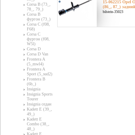
15-062215 Opel О
Corsa B (73_,
(86_, 87_) задни
78_, 79_)
bilstein-35023
Corsa B
фургон (73_)
Corsa C (f08,
F68)
Corsa C
фургон (f08,
W5l)
Corsa D
Corsa D Van
Frontera A
(5_mwl4)
Frontera A
Sport (5_sud2)
Frontera B
(6b_)
Insignia
Insignia Sports
Tourer
Insignia седан
Kadett E (39_,
49_)
Kadett E
Combo (38_,
48_)
Kadett E