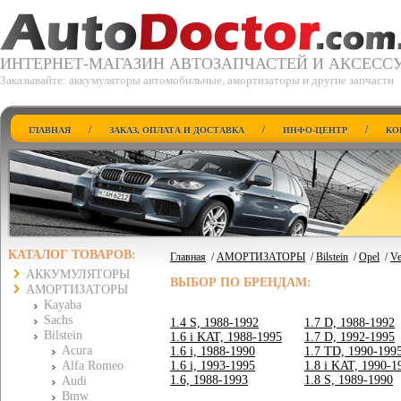
ИНТЕРНЕТ-МАГАЗИН АВТОЗАПЧАСТЕЙ И АКСЕСС
Заказывайте: аккумуляторы автомобильные, амортизаторы и другие запчасти
/
/
/
ГЛАВНАЯ
ЗАКАЗ, ОПЛАТА И ДОСТАВКА
ИНФО-ЦЕНТР
КО
КАТАЛОГ ТОВАРОВ:
Главная
/
АМОРТИЗАТОРЫ
/
Bilstein
/
Opel
/
Ve
АККУМУЛЯТОРЫ
ВЫБОР ПО БРЕНДАМ:
АМОРТИЗАТОРЫ
Kayaba
Sachs
1.4 S, 1988-1992
1.7 D, 1988-1992
Bilstein
1.6 i KAT, 1988-1995
1.7 D, 1992-1995
Acura
1.6 i, 1988-1990
1.7 TD, 1990-199
Alfa Romeo
1.6 i, 1993-1995
1.8 i KAT, 1990-1
1.6, 1988-1993
1.8 S, 1989-1990
Audi
Bmw