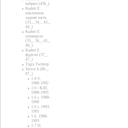
кабрио (43b_)
Kadett E
наклонная
задняя часть
(33_, 34_, 43_,
44_)
Kadett E
универсал
(35_, 36_, 45_,
46_)
Kadett E
фургон (37_,
47_)
Tigra Twintop
Vectra A (86_,
87_)
1.4 S,
1988-1992
1.6 i KAT,
1988-1995
1.6 i, 1988-
1990
1.6 i, 1993-
1995
1.6, 1988-
1993
1.7 D,