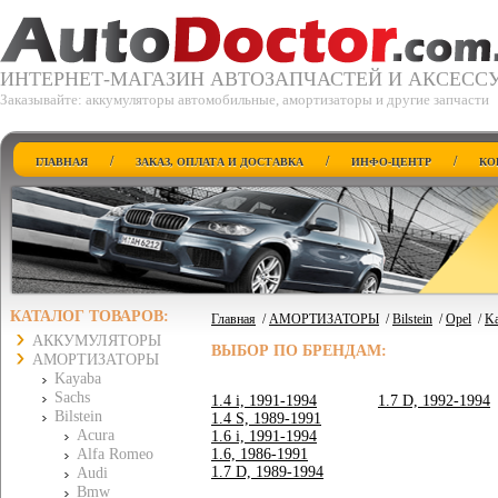
ИНТЕРНЕТ-МАГАЗИН АВТОЗАПЧАСТЕЙ И АКСЕСС
Заказывайте: аккумуляторы автомобильные, амортизаторы и другие запчасти
/
/
/
ГЛАВНАЯ
ЗАКАЗ, ОПЛАТА И ДОСТАВКА
ИНФО-ЦЕНТР
КО
КАТАЛОГ ТОВАРОВ:
Главная
/
АМОРТИЗАТОРЫ
/
Bilstein
/
Opel
/
Ka
АККУМУЛЯТОРЫ
ВЫБОР ПО БРЕНДАМ:
АМОРТИЗАТОРЫ
Kayaba
Sachs
1.4 i, 1991-1994
1.7 D, 1992-1994
Bilstein
1.4 S, 1989-1991
Acura
1.6 i, 1991-1994
Alfa Romeo
1.6, 1986-1991
1.7 D, 1989-1994
Audi
Bmw