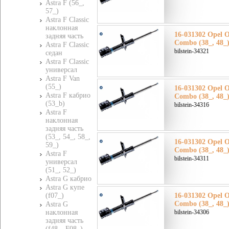
Astra F (56_,
57_)
Astra F Classic
наклонная
16-031302 Opel 
задняя часть
Combo (38_, 48_
Astra F Classic
bilstein-34321
седан
Astra F Classic
универсал
Astra F Van
(55_)
16-031302 Opel 
Astra F кабрио
Combo (38_, 48_
(53_b)
bilstein-34316
Astra F
наклонная
задняя часть
(53_, 54_, 58_,
16-031302 Opel 
59_)
Combo (38_, 48_
Astra F
bilstein-34311
универсал
(51_, 52_)
Astra G кабрио
Astra G купе
(f07_)
16-031302 Opel 
Combo (38_, 48_
Astra G
наклонная
bilstein-34306
задняя часть
(f48_, F08_)