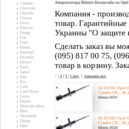
Амортизаторы Bilstein Бильштайн на Opel 
Cadillac
Chevrolet
Компания - произво
Chrysler
Citroen
товар. Гарантийные 
Dacia
Daewoo
Украины "О защите 
Dodge
Fiat
Ford
Сделать заказ вы мо
Honda
Hummer
(095) 817 00 75, (09
Hyundai
Infiniti
товар в корзину. За
Isuzu
Jaguar
1
|
2
|
3
|
След
|
показать все
Jeep
Kia
Lada
16-031302 Opel 
Land Rover
Combo (38_, 48_
Lexus
bilstein-34331
Mazda
Mercedes-Benz
Mini
Mitsubishi
16-031302 Opel 
Nissan
Combo (38_, 48_
Opel
bilstein-34326