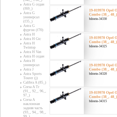
Astra G седан
(f69_)
19-019970 Opel 
Astra G
Combo (38_, 48_
универсал
bilstein-34330
(f35_)
Astra G
фургон (f70)
Astra H
19-019970 Opel 
Astra H Gtc
Combo (38_, 48_
Astra H
bilstein-34325
Twintop
Astra H Van
Astra H седан
Astra H
универсал
19-019970 Opel 
Astra J
Combo (38_, 48_
Astra Sports
bilstein-34320
Tourer (j)
Calibra A (85_)
Corsa A Tr
(91_, 92_, 96_,
19-019970 Opel 
97_)
Combo (38_, 48_
Corsa A
bilstein-34315
наклонная
задняя часть
(93_, 94_, 98_,
99_)