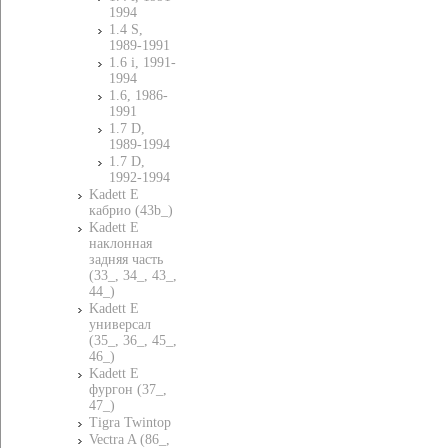
1994
1.4 S,
1989-1991
1.6 i, 1991-
1994
1.6, 1986-
1991
1.7 D,
1989-1994
1.7 D,
1992-1994
Kadett E
кабрио (43b_)
Kadett E
наклонная
задняя часть
(33_, 34_, 43_,
44_)
Kadett E
универсал
(35_, 36_, 45_,
46_)
Kadett E
фургон (37_,
47_)
Tigra Twintop
Vectra A (86_,