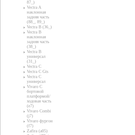
87_)
Vectra A
наклонная
задняя часть
(88_, 89_)
Vectra B (36_)
Vectra B
наклонная
задняя часть
(38_)
Vectra B
универсал
(31_)
Vectra C
Vectra C Gts
Vectra C
универсал
Vivaro C
бортовой
платформой/
ходовая часть
(e7)
Vivaro Combi
(j7)
Vivaro фургон
(f7)
Zafira (a05)