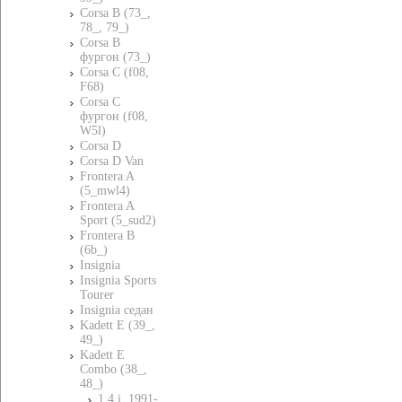
Corsa B (73_,
78_, 79_)
Corsa B
фургон (73_)
Corsa C (f08,
F68)
Corsa C
фургон (f08,
W5l)
Corsa D
Corsa D Van
Frontera A
(5_mwl4)
Frontera A
Sport (5_sud2)
Frontera B
(6b_)
Insignia
Insignia Sports
Tourer
Insignia седан
Kadett E (39_,
49_)
Kadett E
Combo (38_,
48_)
1.4 i, 1991-