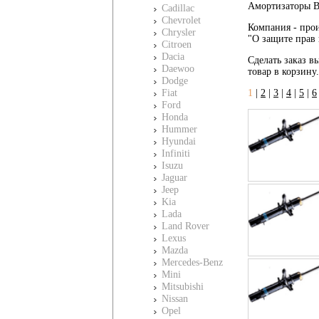
Амортизаторы Bi
Cadillac
Chevrolet
Компания - прои
Chrysler
"О защите прав 
Citroen
Dacia
Сделать заказ вы
Daewoo
товар в корзину
Dodge
Fiat
1
|
2
|
3
|
4
|
5
|
6
Ford
Honda
Hummer
Hyundai
Infiniti
Isuzu
Jaguar
Jeep
Kia
Lada
Land Rover
Lexus
Mazda
Mercedes-Benz
Mini
Mitsubishi
Nissan
Opel