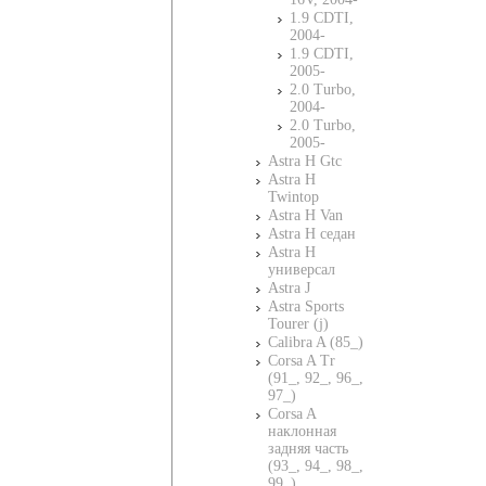
1.9 CDTI,
2004-
1.9 CDTI,
2005-
2.0 Turbo,
2004-
2.0 Turbo,
2005-
Astra H Gtc
Astra H
Twintop
Astra H Van
Astra H седан
Astra H
универсал
Astra J
Astra Sports
Tourer (j)
Calibra A (85_)
Corsa A Tr
(91_, 92_, 96_,
97_)
Corsa A
наклонная
задняя часть
(93_, 94_, 98_,
99_)