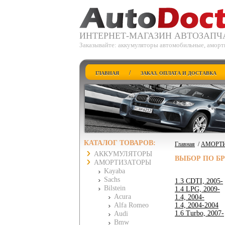
ИНТЕРНЕТ-МАГАЗИН АВТОЗАПЧ
Заказывайте: аккумуляторы автомобильные, аморт
/
ГЛАВНАЯ
ЗАКАЗ, ОПЛАТА И ДОСТАВКА
КАТАЛОГ ТОВАРОВ:
Главная
/
АМОРТ
АККУМУЛЯТОРЫ
ВЫБОР ПО Б
АМОРТИЗАТОРЫ
Kayaba
Sachs
1.3 CDTI, 2005-
Bilstein
1.4 LPG, 2009-
Acura
1.4, 2004-
Alfa Romeo
1.4, 2004-2004
1.6 Turbo, 2007-
Audi
Bmw