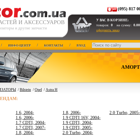
(095) 817 0
У ВАС В КОРЗИНЕ:
АСТЕЙ И АКСЕССУАРОВ
товаров:
0
на сумму:
0.00
изаторы и другие запчасти
оформить заказ
/
/
/
ИНФО-ЦЕНТР
КОНТАКТЫ
ВХОД
АМОРТ
ИЗАТОРЫ
/
Bilstein
/
Opel
/
Astra H
РЕНДАМ:
1.6, 2004-
1.8, 2006-
2.0 Turbo, 2005-
1.6, 2006-
1.9 CDTI 16V, 2004-
1.7 CDTI, 2004-
1.9 CDTI, 2004-
1.7 CDTI, 2007-
1.9 CDTI, 2005-
1.8, 2004-
2.0 Turbo, 2004-