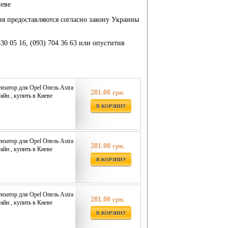
иеве
ия предоставляются согласно закону Украины
430 05 16, (093) 704 36 63 или опуститив
затор для Opel Опель Astra
281.00
грн.
айн , купить в Киеве
В КОРЗИНУ
затор для Opel Опель Astra
281.00
грн.
айн , купить в Киеве
В КОРЗИНУ
затор для Opel Опель Astra
281.00
грн.
айн , купить в Киеве
В КОРЗИНУ