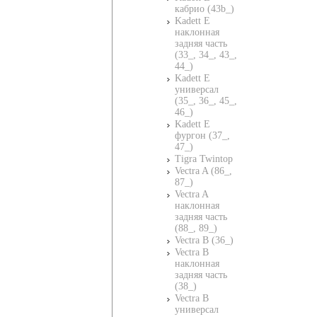
кабрио (43b_)
Kadett E
наклонная
задняя часть
(33_, 34_, 43_,
44_)
Kadett E
универсал
(35_, 36_, 45_,
46_)
Kadett E
фургон (37_,
47_)
Tigra Twintop
Vectra A (86_,
87_)
Vectra A
наклонная
задняя часть
(88_, 89_)
Vectra B (36_)
Vectra B
наклонная
задняя часть
(38_)
Vectra B
универсал