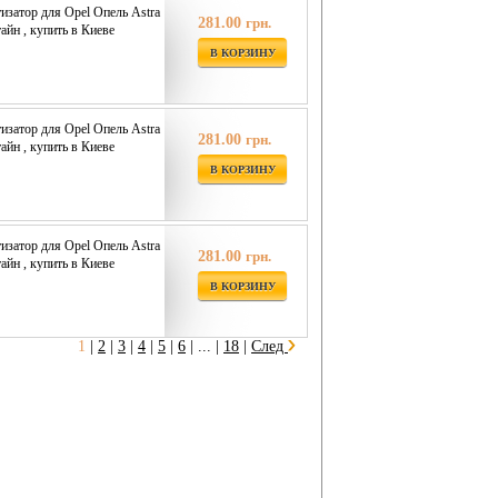
затор для Opel Опель Astra
281.00
грн.
айн , купить в Киеве
В КОРЗИНУ
затор для Opel Опель Astra
281.00
грн.
айн , купить в Киеве
В КОРЗИНУ
затор для Opel Опель Astra
281.00
грн.
айн , купить в Киеве
В КОРЗИНУ
1
|
2
|
3
|
4
|
5
|
6
|
... |
18
|
След