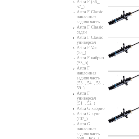
Astra F (56_,
57_)
Astra F Classic
наклонная
задняя часть
Astra F Classic
седан
Astra F Classic
универсал
Astra F Van
(55_)
Astra F кабрио
(53_b)
Astra F
наклонная
задняя часть
(53_, 54_, 58_,
59_)
Astra F
универсал
(51_, 52_)
Astra G кабрио
Astra G купе
(f07_)
Astra G
наклонная
задняя часть
(f48_, F08_)