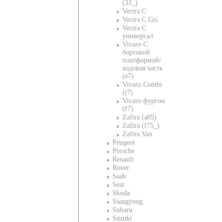
(31_)
Vectra C
Vectra C Gts
Vectra C
универсал
Vivaro C
бортовой
платформой/
ходовая часть
(e7)
Vivaro Combi
(j7)
Vivaro фургон
(f7)
Zafira (a05)
Zafira (f75_)
Zafira Van
Peugeot
Porsche
Renault
Rover
Saab
Seat
Skoda
Ssangyong
Subaru
Suzuki