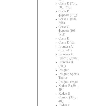
Corsa B (73_,
78_, 79_)
Corsa B
фургон (73_)
Corsa C (f08,
F68)
Corsa C
фургон (f08,
W5l)
Corsa D
Corsa D Van
Frontera A
(5_mwl4)
Frontera A
Sport (5_sud2)
Frontera B
(6b_)
Insignia
Insignia Sports
Tourer
Insignia седан
Kadett E (39_,
49_)
Kadett E
Combo (38_,
48_)
Kadett E