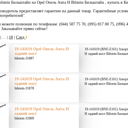
lstein Бильштайн на Opel Опель Astra H Bilstein Бильштайн , купить в К
зводитель предоставляет гарантию на данный товар. Гарантийные услов
потребителей".
 можете позвонив по телефонам: (044) 587 75 70, (095) 817 00 75, (096) 
. Заказывайте прямо сейчас!
|
... |
18
|
След
19-141619 Opel Опель Astra H
19-141619 (BNE-E161) Аморти
задний мост
H задний мост Bilstein Бильшт
bilstein-31887
19-141619 Opel Опель Astra H
19-141619 (BNE-E161) Аморти
задний мост
H задний мост Bilstein Бильшт
bilstein-31878
19-141619 Opel Опель Astra H
19-141619 (BNE-E161) Аморти
задний мост
H задний мост Bilstein Бильшт
bilstein-31869