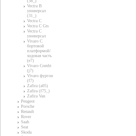
(38_)
Vectra B
универсал
(31_)
Vectra C
Vectra C Gts
Vectra C
универсал
Vivaro C
бортовой
платформой/
ходовая часть
(e7)
Vivaro Combi
(j7)
Vivaro фургон
(f7)
Zafira (a05)
Zafira (f75_)
Zafira Van
Peugeot
Porsche
Renault
Rover
Saab
Seat
Skoda