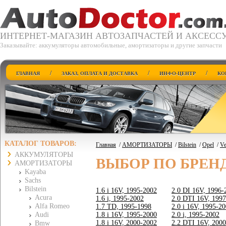
ИНТЕРНЕТ-МАГАЗИН АВТОЗАПЧАСТЕЙ И АКСЕСС
Заказывайте: аккумуляторы автомобильные, амортизаторы и другие запчасти
/
/
/
ГЛАВНАЯ
ЗАКАЗ, ОПЛАТА И ДОСТАВКА
ИНФО-ЦЕНТР
КО
КАТАЛОГ ТОВАРОВ:
Главная
/
АМОРТИЗАТОРЫ
/
Bilstein
/
Opel
/
Ve
АККУМУЛЯТОРЫ
ВЫБОР ПО БРЕН
АМОРТИЗАТОРЫ
Kayaba
Sachs
Bilstein
1.6 i 16V, 1995-2002
2.0 DI 16V, 1996-
Acura
1.6 i, 1995-2002
2.0 DTI 16V, 199
Alfa Romeo
1.7 TD, 1995-1998
2.0 i 16V, 1995-2
Audi
1.8 i 16V, 1995-2000
2.0 i, 1995-2002
1.8 i 16V, 2000-2002
2.2 DTI 16V, 200
Bmw