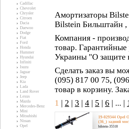
Cadillac
Chevrolet
Амортизаторы Bilste
Chrysler
Citroen
Bilstein Бильштайн ,
Dacia
Daewoo
Dodge
Компания - произво
Fiat
Ford
товар. Гарантийные 
Honda
Hummer
Украины "О защите 
Hyundai
Infiniti
Isuzu
Сделать заказ вы мо
Jaguar
Jeep
(095) 817 00 75, (09
Kia
Lada
товар в корзину. За
Land Rover
Lexus
1
|
2
|
3
|
4
|
5
|
6
|
... |
Mazda
Mercedes-Benz
Mini
Mitsubishi
19-029344 Opel 
Nissan
(36_) задний мос
Opel
bilstein-35518