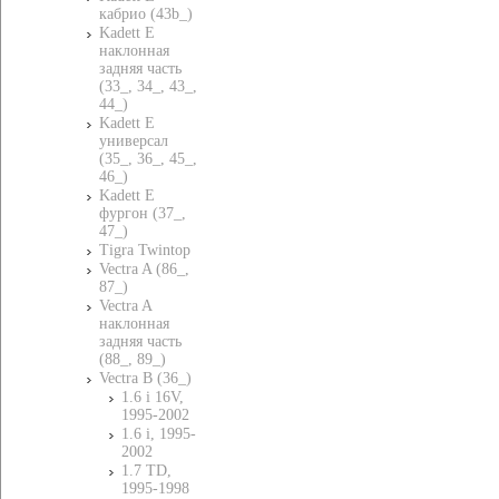
кабрио (43b_)
Kadett E
наклонная
задняя часть
(33_, 34_, 43_,
44_)
Kadett E
универсал
(35_, 36_, 45_,
46_)
Kadett E
фургон (37_,
47_)
Tigra Twintop
Vectra A (86_,
87_)
Vectra A
наклонная
задняя часть
(88_, 89_)
Vectra B (36_)
1.6 i 16V,
1995-2002
1.6 i, 1995-
2002
1.7 TD,
1995-1998