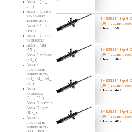
Astra F (56_,
57_)
Astra F Classic
наклонная
19-029344 Opel 
задняя часть
(36_) задний мос
Astra F Classic
bilstein-35507
седан
Astra F Classic
универсал
Astra F Van
19-029344 Opel 
(55_)
(36_) задний мос
Astra F кабрио
bilstein-35463
(53_b)
Astra F
наклонная
задняя часть
(53_, 54_, 58_,
19-029344 Opel 
59_)
(36_) задний мос
Astra F
bilstein-35449
универсал
(51_, 52_)
Astra G кабрио
Astra G купе
19-029344 Opel 
(f07_)
(36_) задний мос
Astra G
bilstein-35405
наклонная
задняя часть
(f48_, F08_)