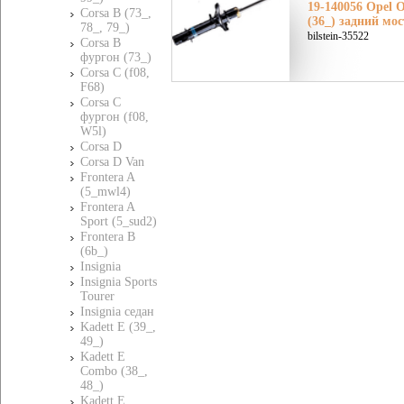
19-140056 Opel 
Corsa B (73_,
(36_) задний мос
78_, 79_)
bilstein-35522
Corsa B
фургон (73_)
Corsa C (f08,
F68)
Corsa C
фургон (f08,
W5l)
Corsa D
Corsa D Van
Frontera A
(5_mwl4)
Frontera A
Sport (5_sud2)
Frontera B
(6b_)
Insignia
Insignia Sports
Tourer
Insignia седан
Kadett E (39_,
49_)
Kadett E
Combo (38_,
48_)
Kadett E