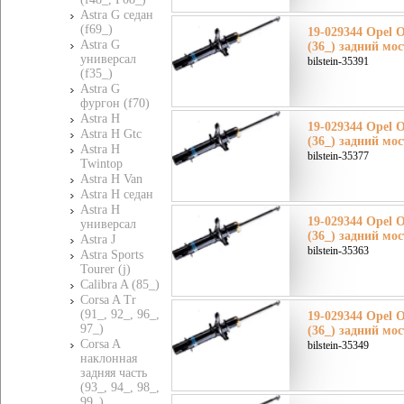
Astra G седан
(f69_)
19-029344 Opel 
Astra G
(36_) задний мос
универсал
bilstein-35391
(f35_)
Astra G
фургон (f70)
Astra H
19-029344 Opel 
Astra H Gtc
(36_) задний мос
Astra H
bilstein-35377
Twintop
Astra H Van
Astra H седан
Astra H
19-029344 Opel 
универсал
(36_) задний мос
Astra J
bilstein-35363
Astra Sports
Tourer (j)
Calibra A (85_)
Corsa A Tr
(91_, 92_, 96_,
19-029344 Opel 
97_)
(36_) задний мос
Corsa A
bilstein-35349
наклонная
задняя часть
(93_, 94_, 98_,
99_)