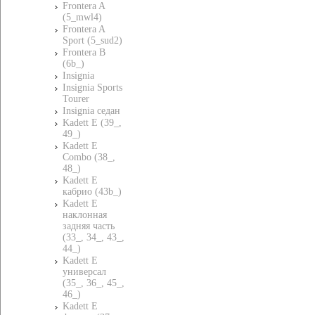
Frontera A
(5_mwl4)
Frontera A
Sport (5_sud2)
Frontera B
(6b_)
Insignia
Insignia Sports
Tourer
Insignia седан
Kadett E (39_,
49_)
Kadett E
Combo (38_,
48_)
Kadett E
кабрио (43b_)
Kadett E
наклонная
задняя часть
(33_, 34_, 43_,
44_)
Kadett E
универсал
(35_, 36_, 45_,
46_)
Kadett E