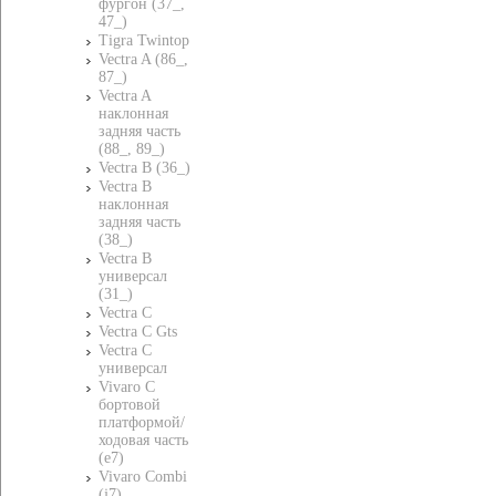
фургон (37_,
47_)
Tigra Twintop
Vectra A (86_,
87_)
Vectra A
наклонная
задняя часть
(88_, 89_)
Vectra B (36_)
Vectra B
наклонная
задняя часть
(38_)
Vectra B
универсал
(31_)
Vectra C
Vectra C Gts
Vectra C
универсал
Vivaro C
бортовой
платформой/
ходовая часть
(e7)
Vivaro Combi
(j7)