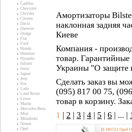
Cadillac
Chevrolet
Амортизаторы Bilste
Chrysler
Citroen
наклонная задняя час
Dacia
Daewoo
Киеве
Dodge
Fiat
Ford
Компания - произво
Honda
Hummer
товар. Гарантийные 
Hyundai
Infiniti
Украины "О защите 
Isuzu
Jaguar
Jeep
Сделать заказ вы мо
Kia
Lada
(095) 817 00 75, (09
Land Rover
Lexus
товар в корзину. За
Mazda
Mercedes-Benz
1
|
2
|
3
|
4
|
5
|
6
|
... |
Mini
Mitsubishi
Nissan
Opel
11-101512 Opel 