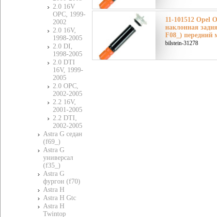
2.0 16V
OPC, 1999-
11-101512 Opel 
2002
наклонная задня
2.0 16V,
F08_) передний 
1998-2005
bilstein-31278
2.0 DI,
1998-2005
2.0 DTI
16V, 1999-
2005
2.0 OPC,
2002-2005
2.2 16V,
2001-2005
2.2 DTI,
2002-2005
Astra G седан
(f69_)
Astra G
универсал
(f35_)
Astra G
фургон (f70)
Astra H
Astra H Gtc
Astra H
Twintop