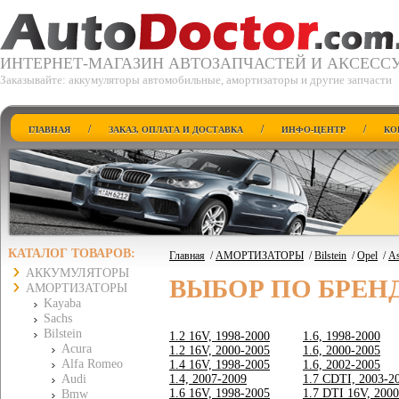
ИНТЕРНЕТ-МАГАЗИН АВТОЗАПЧАСТЕЙ И АКСЕСС
Заказывайте: аккумуляторы автомобильные, амортизаторы и другие запчасти
/
/
/
ГЛАВНАЯ
ЗАКАЗ, ОПЛАТА И ДОСТАВКА
ИНФО-ЦЕНТР
КО
КАТАЛОГ ТОВАРОВ:
Главная
/
АМОРТИЗАТОРЫ
/
Bilstein
/
Opel
/
As
АККУМУЛЯТОРЫ
ВЫБОР ПО БРЕН
АМОРТИЗАТОРЫ
Kayaba
Sachs
Bilstein
1.2 16V, 1998-2000
1.6, 1998-2000
Acura
1.2 16V, 2000-2005
1.6, 2000-2005
Alfa Romeo
1.4 16V, 1998-2005
1.6, 2002-2005
Audi
1.4, 2007-2009
1.7 CDTI, 2003-2
1.6 16V, 1998-2005
1.7 DTI 16V, 200
Bmw