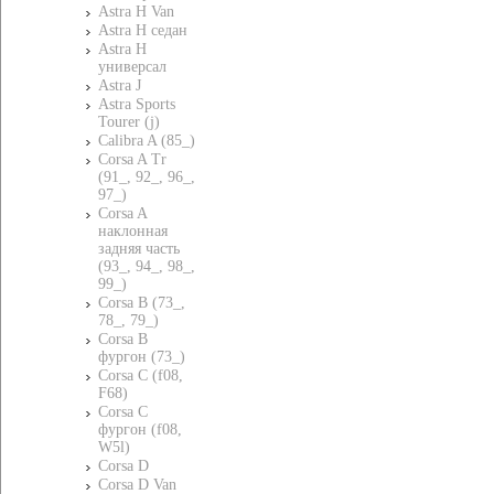
Astra H Van
Astra H седан
Astra H
универсал
Astra J
Astra Sports
Tourer (j)
Calibra A (85_)
Corsa A Tr
(91_, 92_, 96_,
97_)
Corsa A
наклонная
задняя часть
(93_, 94_, 98_,
99_)
Corsa B (73_,
78_, 79_)
Corsa B
фургон (73_)
Corsa C (f08,
F68)
Corsa C
фургон (f08,
W5l)
Corsa D
Corsa D Van