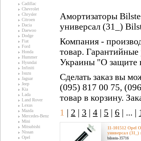
Cadillac
Chevrolet
Амортизаторы Bilste
Chrysler
Citroen
универсал (31_) Bils
Dacia
Daewoo
Dodge
Компания - произво
Fiat
Ford
товар. Гарантийные 
Honda
Hummer
Украины "О защите 
Hyundai
Infiniti
Isuzu
Сделать заказ вы мо
Jaguar
Jeep
(095) 817 00 75, (09
Kia
Lada
товар в корзину. За
Land Rover
Lexus
1
|
2
|
3
|
4
|
5
|
6
|
... |
Mazda
Mercedes-Benz
Mini
Mitsubishi
11-101512 Opel О
Nissan
универсал (31_)
Opel
bilstein-35716