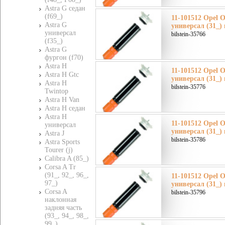
Astra G седан
(f69_)
11-101512 Opel О
Astra G
универсал (31_)
универсал
bilstein-35766
(f35_)
Astra G
фургон (f70)
Astra H
11-101512 Opel О
Astra H Gtc
универсал (31_)
Astra H
bilstein-35776
Twintop
Astra H Van
Astra H седан
Astra H
11-101512 Opel О
универсал
универсал (31_)
Astra J
bilstein-35786
Astra Sports
Tourer (j)
Calibra A (85_)
Corsa A Tr
(91_, 92_, 96_,
11-101512 Opel О
97_)
универсал (31_)
Corsa A
bilstein-35796
наклонная
задняя часть
(93_, 94_, 98_,
99_)