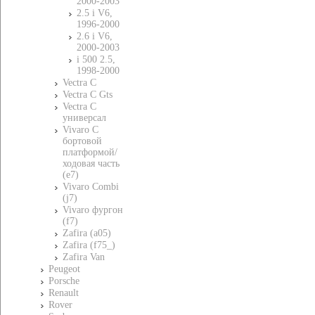
2000-2003
2.5 i V6,
1996-2000
2.6 i V6,
2000-2003
i 500 2.5,
1998-2000
Vectra C
Vectra C Gts
Vectra C
универсал
Vivaro C
бортовой
платформой/
ходовая часть
(e7)
Vivaro Combi
(j7)
Vivaro фургон
(f7)
Zafira (a05)
Zafira (f75_)
Zafira Van
Peugeot
Porsche
Renault
Rover