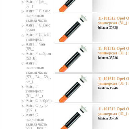
Astra F (56_,
57_)
Astra F Classic
наклонная
11-101512 Opel О
задняя часть
универсал (31_)
Astra F Classic
bilstein-35726
седан
Astra F Classic
универсал
Astra F Van
11-101512 Opel О
(55_)
универсал (31_)
Astra F кабрио
bilstein-35736
(53_b)
Astra F
наклонная
задняя часть
(53_, 54_, 58_,
11-101512 Opel О
59_)
универсал (31_)
Astra F
bilstein-35746
универсал
(51_, 52_)
Astra G кабрио
Astra G купе
11-101512 Opel О
(f07_)
универсал (31_)
Astra G
bilstein-35756
наклонная
задняя часть
(f48_, F08_)