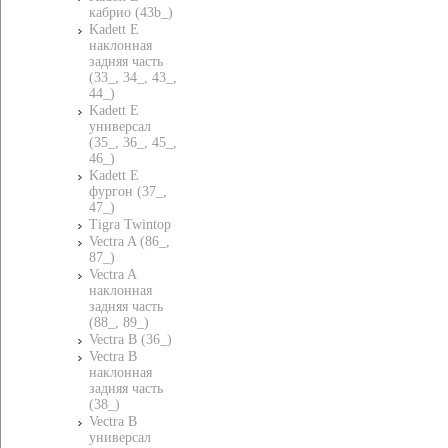
кабрио (43b_)
Kadett E
наклонная
задняя часть
(33_, 34_, 43_,
44_)
Kadett E
универсал
(35_, 36_, 45_,
46_)
Kadett E
фургон (37_,
47_)
Tigra Twintop
Vectra A (86_,
87_)
Vectra A
наклонная
задняя часть
(88_, 89_)
Vectra B (36_)
Vectra B
наклонная
задняя часть
(38_)
Vectra B
универсал