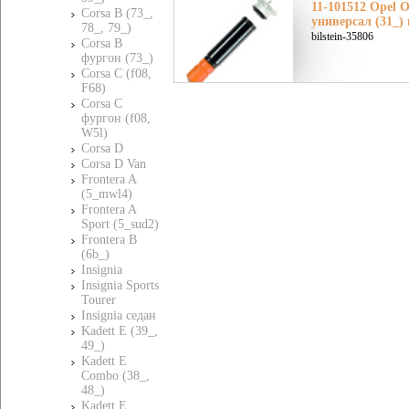
11-101512 Opel О
Corsa B (73_,
универсал (31_)
78_, 79_)
bilstein-35806
Corsa B
фургон (73_)
Corsa C (f08,
F68)
Corsa C
фургон (f08,
W5l)
Corsa D
Corsa D Van
Frontera A
(5_mwl4)
Frontera A
Sport (5_sud2)
Frontera B
(6b_)
Insignia
Insignia Sports
Tourer
Insignia седан
Kadett E (39_,
49_)
Kadett E
Combo (38_,
48_)
Kadett E