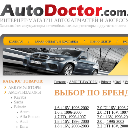
ИНТЕРНЕТ-МАГАЗИН АВТОЗАПЧАСТЕЙ И АКСЕСС
Заказывайте: аккумуляторы автомобильные, амортизаторы и другие запчасти
/
/
/
ГЛАВНАЯ
ЗАКАЗ, ОПЛАТА И ДОСТАВКА
ИНФО-ЦЕНТР
КО
КАТАЛОГ ТОВАРОВ:
Главная
/
АМОРТИЗАТОРЫ
/
Bilstein
/
Opel
/
Ve
АККУМУЛЯТОРЫ
ВЫБОР ПО БРЕН
АМОРТИЗАТОРЫ
Kayaba
Sachs
Bilstein
1.6 i 16V, 1996-2002
2.0 DI 16V, 1996-
Acura
1.6 i, 1996-2000
2.0 DTI 16V, 199
Alfa Romeo
1.7 TD, 1996-1997
2.0 i 16V, 1996-2
Audi
1.8 i 16V, 1996-2000
2.0 i, 1996-2002
1.8 i 16V, 2000-2003
2.2 DTI 16V, 200
Bmw