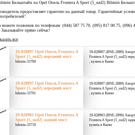
lstein Бильштайн на Opel Опель Frontera A Sport (5_sud2) Bilstein Бильш
зводитель предоставляет гарантию на данный товар. Гарантийные услов
потребителей".
 можете позвонив по телефонам: (044) 587 75 70, (095) 817 00 75, (096) 
. Заказывайте прямо сейчас!
казать все
19-028897 Opel Опель Frontera A
19-028897 (BNE-2889) Аморт
Sport (5_sud2) передний мост
Frontera A Sport (5_sud2) пер
bilstein-33709
, купить в Киеве
19-028897 Opel Опель Frontera A
19-028897 (BNE-2889) Аморт
Sport (5_sud2) передний мост
Frontera A Sport (5_sud2) пер
bilstein-33701
, купить в Киеве
19-028903 Opel Опель Frontera A
19-028903 (BNE-2890) Аморт
Sport (5_sud2) задний мост
Frontera A Sport (5_sud2) задн
bilstein-33710
купить в Киеве