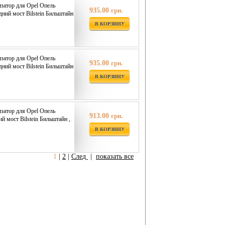
затор для Opel Опель
935.00
грн.
едний мост Bilstein Бильштайн
В КОРЗИНУ
затор для Opel Опель
935.00
грн.
едний мост Bilstein Бильштайн
В КОРЗИНУ
затор для Opel Опель
913.00
грн.
ий мост Bilstein Бильштайн ,
В КОРЗИНУ
1
|
2
|
След
|
показать все