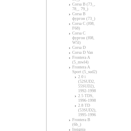
Corsa B (73_,
78_, 79_)
Corsa B
фургон (73_)
Corsa C (f08,
F68)
Corsa C
фургон (f08,
W5l)
Corsa D
Corsa D Van
Frontera A
(5_mwl4)
Frontera A
Sport (5_sud2)
2.0 i
(52SUD2,
55SUD2),
1992-1998
2.5 TDS,
1996-1998
2.8 TD
(53SUD2),
1995-1996
Frontera B
(6b_)
Insignia