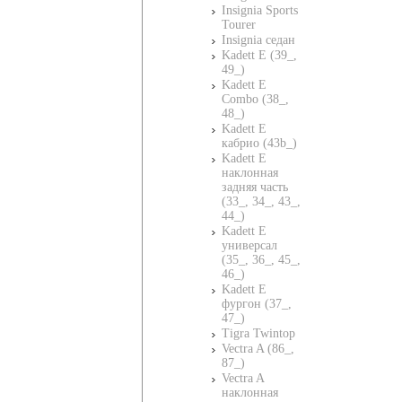
Insignia Sports
Tourer
Insignia седан
Kadett E (39_,
49_)
Kadett E
Combo (38_,
48_)
Kadett E
кабрио (43b_)
Kadett E
наклонная
задняя часть
(33_, 34_, 43_,
44_)
Kadett E
универсал
(35_, 36_, 45_,
46_)
Kadett E
фургон (37_,
47_)
Tigra Twintop
Vectra A (86_,
87_)
Vectra A
наклонная