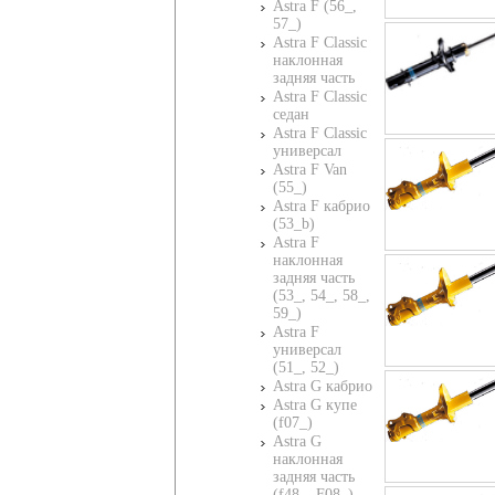
Astra F (56_,
57_)
Astra F Classic
наклонная
задняя часть
Astra F Classic
седан
Astra F Classic
универсал
Astra F Van
(55_)
Astra F кабрио
(53_b)
Astra F
наклонная
задняя часть
(53_, 54_, 58_,
59_)
Astra F
универсал
(51_, 52_)
Astra G кабрио
Astra G купе
(f07_)
Astra G
наклонная
задняя часть
(f48_, F08_)