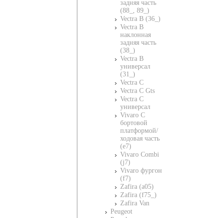
задняя часть
(88_, 89_)
Vectra B (36_)
Vectra B
наклонная
задняя часть
(38_)
Vectra B
универсал
(31_)
Vectra C
Vectra C Gts
Vectra C
универсал
Vivaro C
бортовой
платформой/
ходовая часть
(e7)
Vivaro Combi
(j7)
Vivaro фургон
(f7)
Zafira (a05)
Zafira (f75_)
Zafira Van
Peugeot