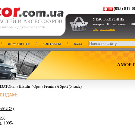
(095) 817 0
У ВАС В КОРЗИНЕ:
АСТЕЙ И АКСЕССУАРОВ
товаров:
0
на сумму:
0.00
изаторы и другие запчасти
оформить заказ
/
/
/
ИНФО-ЦЕНТР
КОНТАКТЫ
ВХОД
АМОРТ
ИЗАТОРЫ
/
Bilstein
/
Opel
/
Frontera A Sport (5_sud2)
РЕНДАМ:
55SUD2),
998
, 1995-