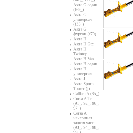
Astra G седан
(f69_)
Astra G
универсал
(f35_)
Astra G
фургон (f70)
Astra H
Astra H Gtc
Astra H
Twintop
Astra H Van
Astra H седан
Astra H
универсал
Astra J
Astra Sports
Tourer (j)
Calibra A (85_)
Corsa A Tr
(91_, 92_, 96_,
97_)
Corsa A
наклонная
задняя часть
(93_, 94_, 98_,
99_)