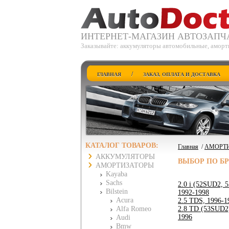
ИНТЕРНЕТ-МАГАЗИН АВТОЗАПЧ
Заказывайте: аккумуляторы автомобильные, аморт
/
ГЛАВНАЯ
ЗАКАЗ, ОПЛАТА И ДОСТАВКА
КАТАЛОГ ТОВАРОВ:
Главная
/
АМОРТ
АККУМУЛЯТОРЫ
ВЫБОР ПО Б
АМОРТИЗАТОРЫ
Kayaba
Sachs
2.0 i (52SUD2, 
Bilstein
1992-1998
Acura
2.5 TDS, 1996-1
Alfa Romeo
2.8 TD (53SUD2)
1996
Audi
Bmw