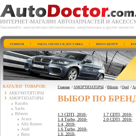
ИНТЕРНЕТ-МАГАЗИН АВТОЗАПЧАСТЕЙ И АКСЕСС
Заказывайте: аккумуляторы автомобильные, амортизаторы и другие запчасти
/
/
/
ГЛАВНАЯ
ЗАКАЗ, ОПЛАТА И ДОСТАВКА
ИНФО-ЦЕНТР
КО
КАТАЛОГ ТОВАРОВ:
Главная
/
АМОРТИЗАТОРЫ
/
Bilstein
/
Opel
/
As
АККУМУЛЯТОРЫ
ВЫБОР ПО БРЕН
АМОРТИЗАТОРЫ
Kayaba
Sachs
Bilstein
1.3 CDTI, 2010-
1.7 CDTI, 2010-
Acura
1.4 Turbo, 2010-
2.0 CDTI, 2010-
Alfa Romeo
1.4, 2010-
Audi
1.6 Turbo, 2010-
1.6, 2010-
Bmw