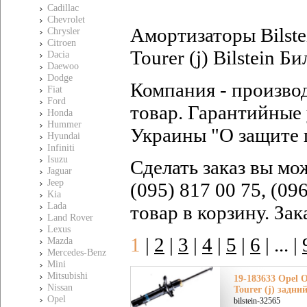
Cadillac
Chevrolet
Амортизаторы Bilste
Chrysler
Citroen
Tourer (j) Bilstein 
Dacia
Daewoo
Dodge
Компания - произво
Fiat
Ford
товар. Гарантийные 
Honda
Hummer
Украины "О защите 
Hyundai
Infiniti
Isuzu
Сделать заказ вы мо
Jaguar
Jeep
(095) 817 00 75, (09
Kia
Lada
товар в корзину. За
Land Rover
Lexus
1
|
2
|
3
|
4
|
5
|
6
|
... |
Mazda
Mercedes-Benz
Mini
Mitsubishi
19-183633 Opel О
Nissan
Tourer (j) задни
Opel
bilstein-32565