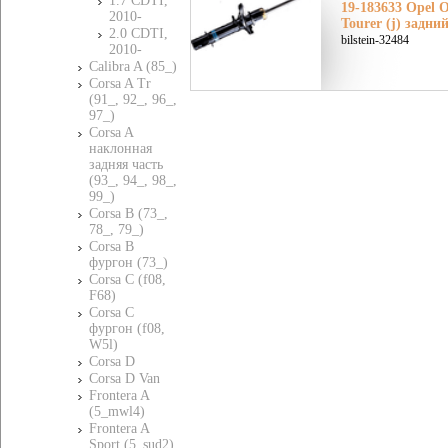
1.7 CDTI,
19-183633 Opel О
2010-
Tourer (j) задни
2.0 CDTI,
bilstein-32484
2010-
Calibra A (85_)
Corsa A Tr
(91_, 92_, 96_,
97_)
Corsa A
наклонная
задняя часть
(93_, 94_, 98_,
99_)
Corsa B (73_,
78_, 79_)
Corsa B
фургон (73_)
Corsa C (f08,
F68)
Corsa C
фургон (f08,
W5l)
Corsa D
Corsa D Van
Frontera A
(5_mwl4)
Frontera A
Sport (5_sud2)