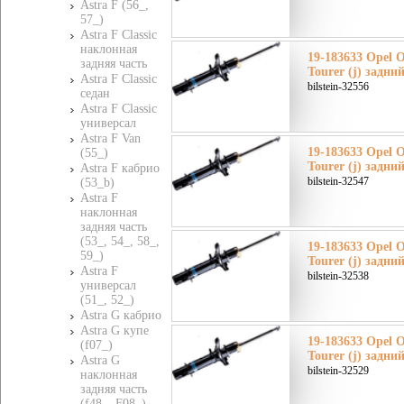
Astra F (56_,
57_)
Astra F Classic
наклонная
19-183633 Opel О
задняя часть
Tourer (j) задни
Astra F Classic
bilstein-32556
седан
Astra F Classic
универсал
Astra F Van
19-183633 Opel О
(55_)
Tourer (j) задни
Astra F кабрио
bilstein-32547
(53_b)
Astra F
наклонная
задняя часть
(53_, 54_, 58_,
19-183633 Opel О
59_)
Tourer (j) задни
Astra F
bilstein-32538
универсал
(51_, 52_)
Astra G кабрио
Astra G купе
19-183633 Opel О
(f07_)
Tourer (j) задни
Astra G
bilstein-32529
наклонная
задняя часть
(f48_, F08_)