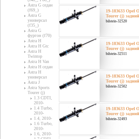
Astra G седан
(f69_)
19-183633 Opel О
Astra G
Tourer (j) задни
универсал
bilstein-32520
(f35_)
Astra G
фургон (f70)
Astra H
19-183633 Opel О
Astra H Gtc
Tourer (j) задни
Astra H
bilstein-32511
Twintop
Astra H Van
Astra H седан
Astra H
19-183633 Opel О
универсал
Tourer (j) задни
Astra J
bilstein-32502
Astra Sports
Tourer (j)
1.3 CDTI,
2010-
1.4 Turbo,
19-183633 Opel О
2010-
Tourer (j) задни
1.4, 2010-
bilstein-32493
1.6 Turbo,
2010-
1.6, 2010-