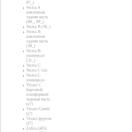
87_)
Vectra A
наклонная
задняя часть
(88_, 89_)
Vectra B (36_)
Vectra B
наклонная
задняя часть
(38_)
Vectra B
универсал
(31_)
Vectra C
Vectra C Gts
Vectra C
универсал
Vivaro C
бортовой
платформой/
ходовая часть
(e7)
Vivaro Combi
(j7)
Vivaro фургон
(f7)
Zafira (a05)