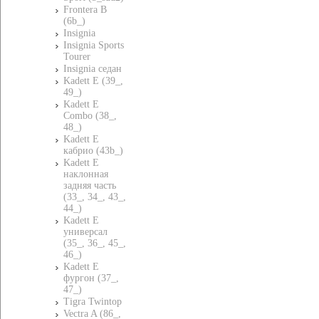
Frontera B
(6b_)
Insignia
Insignia Sports
Tourer
Insignia седан
Kadett E (39_,
49_)
Kadett E
Combo (38_,
48_)
Kadett E
кабрио (43b_)
Kadett E
наклонная
задняя часть
(33_, 34_, 43_,
44_)
Kadett E
универсал
(35_, 36_, 45_,
46_)
Kadett E
фургон (37_,
47_)
Tigra Twintop
Vectra A (86_,