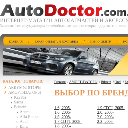
ИНТЕРНЕТ-МАГАЗИН АВТОЗАПЧАСТЕЙ И АКСЕСС
Заказывайте: аккумуляторы автомобильные, амортизаторы и другие запчасти
/
/
/
ГЛАВНАЯ
ЗАКАЗ, ОПЛАТА И ДОСТАВКА
ИНФО-ЦЕНТР
КО
КАТАЛОГ ТОВАРОВ:
Главная
/
АМОРТИЗАТОРЫ
/
Bilstein
/
Opel
/
Za
АККУМУЛЯТОРЫ
ВЫБОР ПО БРЕН
АМОРТИЗАТОРЫ
Kayaba
Sachs
Bilstein
1.6, 2005-
1.9 CDTI, 2005-
Acura
1.6, 2006-
2.0, 2005-
Alfa Romeo
1.6, 2008-
2.0, 2006-
Audi
1.7 CDTI, 2008-
2.2, 2005-
1.8, 2005-
Bmw