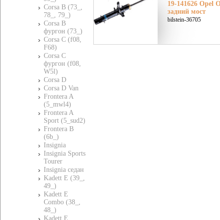
19-141626 Opel О
Corsa B (73_,
задний мост
78_, 79_)
bilstein-36705
Corsa B
фургон (73_)
Corsa C (f08,
F68)
Corsa C
фургон (f08,
W5l)
Corsa D
Corsa D Van
Frontera A
(5_mwl4)
Frontera A
Sport (5_sud2)
Frontera B
(6b_)
Insignia
Insignia Sports
Tourer
Insignia седан
Kadett E (39_,
49_)
Kadett E
Combo (38_,
48_)
Kadett E