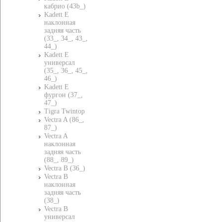
кабрио (43b_)
Kadett E
наклонная
задняя часть
(33_, 34_, 43_,
44_)
Kadett E
универсал
(35_, 36_, 45_,
46_)
Kadett E
фургон (37_,
47_)
Tigra Twintop
Vectra A (86_,
87_)
Vectra A
наклонная
задняя часть
(88_, 89_)
Vectra B (36_)
Vectra B
наклонная
задняя часть
(38_)
Vectra B
универсал