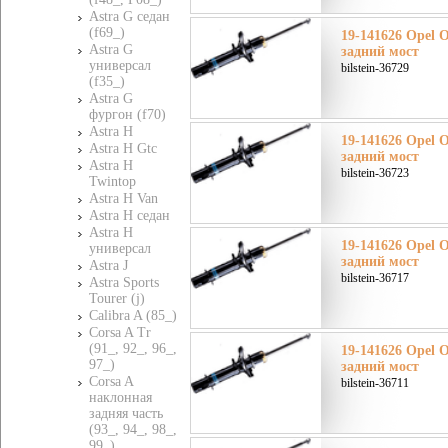
Astra G седан
(f69_)
19-141626 Opel О
Astra G
задний мост
универсал
bilstein-36729
(f35_)
Astra G
фургон (f70)
Astra H
19-141626 Opel О
Astra H Gtc
задний мост
Astra H
bilstein-36723
Twintop
Astra H Van
Astra H седан
Astra H
19-141626 Opel О
универсал
задний мост
Astra J
bilstein-36717
Astra Sports
Tourer (j)
Calibra A (85_)
Corsa A Tr
(91_, 92_, 96_,
19-141626 Opel О
97_)
задний мост
Corsa A
bilstein-36711
наклонная
задняя часть
(93_, 94_, 98_,
99_)