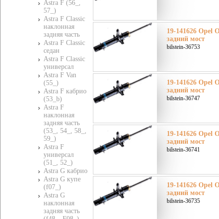
Astra F (56_,
57_)
Astra F Classic
наклонная
19-141626 Opel О
задняя часть
задний мост
Astra F Classic
bilstein-36753
седан
Astra F Classic
универсал
Astra F Van
19-141626 Opel О
(55_)
задний мост
Astra F кабрио
bilstein-36747
(53_b)
Astra F
наклонная
задняя часть
(53_, 54_, 58_,
19-141626 Opel О
59_)
задний мост
Astra F
bilstein-36741
универсал
(51_, 52_)
Astra G кабрио
Astra G купе
19-141626 Opel О
(f07_)
задний мост
Astra G
bilstein-36735
наклонная
задняя часть
(f48_, F08_)