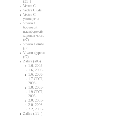
(31_)
Vectra C
Vectra C Gts
Vectra C
универсал
Vivaro C
бортовой
платформой/
ходовая часть
(e7)
Vivaro Combi
(j7)
Vivaro фургон
(f7)
Zafira (a05)
1.6, 2005-
1.6, 2006-
1.6, 2008-
1.7 CDTI,
2008-
1.8, 2005-
1.9 CDTI,
2005-
2.0, 2005-
2.0, 2006-
2.2, 2005-
Zafira (f75_)