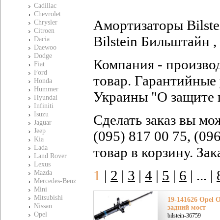
Cadillac
Chevrolet
Амортизаторы Bilste
Chrysler
Citroen
Bilstein Бильштайн ,
Dacia
Daewoo
Dodge
Компания - произво
Fiat
Ford
товар. Гарантийные 
Honda
Hummer
Украины "О защите 
Hyundai
Infiniti
Isuzu
Сделать заказ вы мо
Jaguar
Jeep
(095) 817 00 75, (09
Kia
Lada
товар в корзину. За
Land Rover
Lexus
1
|
2
|
3
|
4
|
5
|
6
|
... |
Mazda
Mercedes-Benz
Mini
Mitsubishi
19-141626 Opel О
Nissan
задний мост
Opel
bilstein-36759