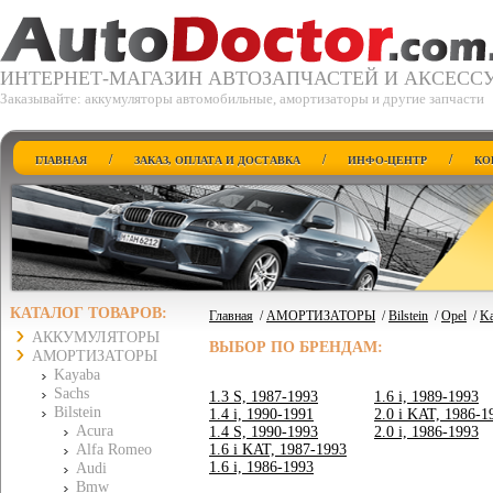
ИНТЕРНЕТ-МАГАЗИН АВТОЗАПЧАСТЕЙ И АКСЕСС
Заказывайте: аккумуляторы автомобильные, амортизаторы и другие запчасти
/
/
/
ГЛАВНАЯ
ЗАКАЗ, ОПЛАТА И ДОСТАВКА
ИНФО-ЦЕНТР
КО
КАТАЛОГ ТОВАРОВ:
Главная
/
АМОРТИЗАТОРЫ
/
Bilstein
/
Opel
/
Ka
АККУМУЛЯТОРЫ
ВЫБОР ПО БРЕНДАМ:
АМОРТИЗАТОРЫ
Kayaba
Sachs
1.3 S, 1987-1993
1.6 i, 1989-1993
Bilstein
1.4 i, 1990-1991
2.0 i KAT, 1986-1
Acura
1.4 S, 1990-1993
2.0 i, 1986-1993
Alfa Romeo
1.6 i KAT, 1987-1993
1.6 i, 1986-1993
Audi
Bmw