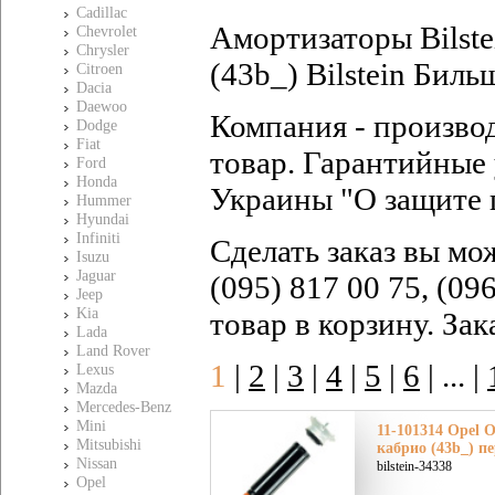
Cadillac
Амортизаторы Bilste
Chevrolet
Chrysler
(43b_) Bilstein Биль
Citroen
Dacia
Daewoo
Компания - произво
Dodge
Fiat
товар. Гарантийные 
Ford
Honda
Украины "О защите 
Hummer
Hyundai
Infiniti
Сделать заказ вы мо
Isuzu
Jaguar
(095) 817 00 75, (09
Jeep
Kia
товар в корзину. За
Lada
Land Rover
1
|
2
|
3
|
4
|
5
|
6
|
... |
Lexus
Mazda
Mercedes-Benz
Mini
11-101314 Opel 
Mitsubishi
кабрио (43b_) п
Nissan
bilstein-34338
Opel