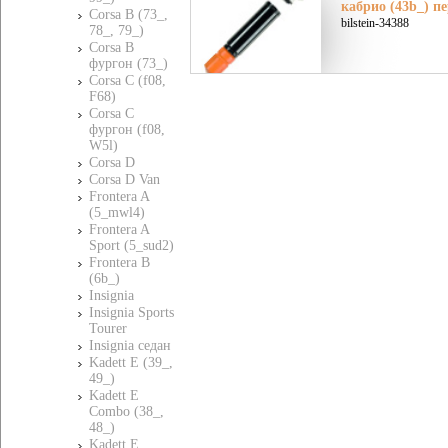
кабрио (43b_) п
Corsa B (73_,
bilstein-34388
78_, 79_)
Corsa B
фургон (73_)
Corsa C (f08,
F68)
Corsa C
фургон (f08,
W5l)
Corsa D
Corsa D Van
Frontera A
(5_mwl4)
Frontera A
Sport (5_sud2)
Frontera B
(6b_)
Insignia
Insignia Sports
Tourer
Insignia седан
Kadett E (39_,
49_)
Kadett E
Combo (38_,
48_)
Kadett E