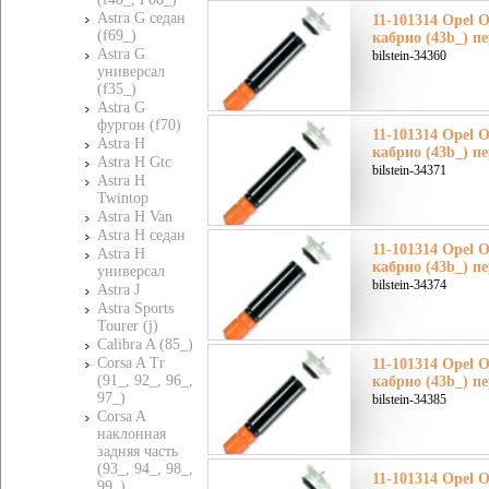
Astra G седан
11-101314 Opel 
(f69_)
кабрио (43b_) п
Astra G
bilstein-34360
универсал
(f35_)
Astra G
фургон (f70)
11-101314 Opel 
Astra H
кабрио (43b_) п
Astra H Gtc
bilstein-34371
Astra H
Twintop
Astra H Van
Astra H седан
11-101314 Opel 
Astra H
кабрио (43b_) п
универсал
bilstein-34374
Astra J
Astra Sports
Tourer (j)
Calibra A (85_)
Corsa A Tr
11-101314 Opel 
(91_, 92_, 96_,
кабрио (43b_) п
97_)
bilstein-34385
Corsa A
наклонная
задняя часть
(93_, 94_, 98_,
11-101314 Opel 
99_)