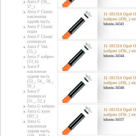
Astra F (56_,
57_)
Astra F Classic
11-101314 Opel 
наклонная
кабрио (43b_) п
задняя часть
bilstein-34341
Astra F Classic
седан
Astra F Classic
универсал
11-101314 Opel 
Astra F Van
кабрио (43b_) п
(55_)
bilstein-34344
Astra F кабрио
(53_b)
Astra F
наклонная
задняя часть
11-101314 Opel 
(53_, 54_, 58_,
кабрио (43b_) п
59_)
bilstein-34346
Astra F
универсал
(51_, 52_)
Astra G кабрио
11-101314 Opel 
Astra G купе
кабрио (43b_) п
(f07_)
bilstein-34357
Astra G
наклонная
задняя часть
(f48_, F08_)