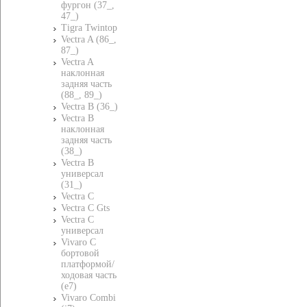
фургон (37_,
47_)
Tigra Twintop
Vectra A (86_,
87_)
Vectra A
наклонная
задняя часть
(88_, 89_)
Vectra B (36_)
Vectra B
наклонная
задняя часть
(38_)
Vectra B
универсал
(31_)
Vectra C
Vectra C Gts
Vectra C
универсал
Vivaro C
бортовой
платформой/
ходовая часть
(e7)
Vivaro Combi