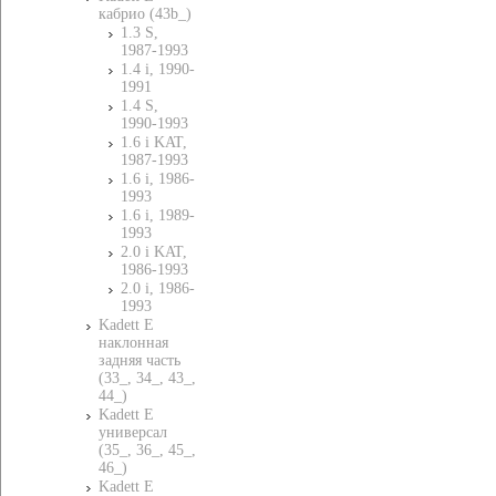
кабрио (43b_)
1.3 S,
1987-1993
1.4 i, 1990-
1991
1.4 S,
1990-1993
1.6 i KAT,
1987-1993
1.6 i, 1986-
1993
1.6 i, 1989-
1993
2.0 i KAT,
1986-1993
2.0 i, 1986-
1993
Kadett E
наклонная
задняя часть
(33_, 34_, 43_,
44_)
Kadett E
универсал
(35_, 36_, 45_,
46_)
Kadett E